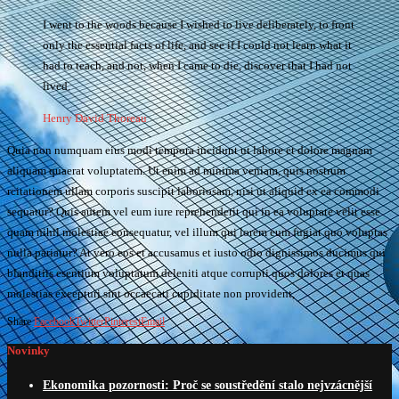
I went to the woods because I wished to live deliberately, to front
only the essential facts of life, and see if I could not learn what it
had to teach, and not, when I came to die, discover that I had not
lived.
Henry David Thoreau
Quia non numquam eius modi tempora incidunt ut labore et dolore magnam
aliquam quaerat voluptatem. Ut enim ad minima veniam, quis nostrum
rcitationem ullam corporis suscipit laboriosam, nisi ut aliquid ex ea commodi
sequatur? Quis autem vel eum iure reprehenderit qui in ea voluptate velit esse
quam nihil molestiae consequatur, vel illum qui lorem eum fugiat quo voluptas
nulla pariatur? At vero eos et accusamus et iusto odio dignissimos ducimus qui
blanditiis esentium voluptatum deleniti atque corrupti quos dolores et quas
molestias excepturi sint occaecati cupiditate non provident,
Share
Facebook
Twitter
Pinterest
Email
Novinky
Ekonomika pozornosti: Proč se soustředění stalo nejvzácnější