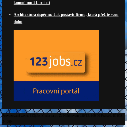
komoditou 21. století
Architektura úspěchu: Jak postavit firmu, která přežije svou
dobu
Provozovatel webu: 123jobs Media s.r.o., Za Hládkovem 680/12, 169 00 Praha 6, IČ 053
34 969