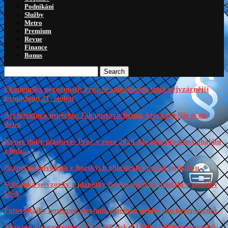
Podnikání
Služby
Metro
Premium
Revue
Finance
Bonus
Search
Ekonomika pozornosti: Proč se soustředění stalo nejvzácnější
komoditou 21. století
Architektura úspěchu: Jak postavit firmu, která přežije svou
dobu
Konec doby plastové: Proč v roce 2026 dáváme přednost obalům
z hub...
Bezpečná dovolená v horských oblastech s online pojistkou
Schránka se vzorky z planetky Bennu úspěšně přistála v poušti v
USA
Fotovoltaiky postupně zlevňují, příčinou pokles cen komponentů
Amazon pro centrum v Kojetíně získal 1500 z 2000 pracovníků