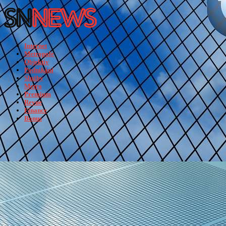
Internet
Metropole
Objektiv
Podnikání
Služby
Metro
Premium
Revue
Finance
Bonus