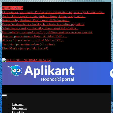
Neděle, 9 srpna 2026
Rychlý přehled
Ekonomika pozornosti: Proč se soustředění stalo nejvzácnější komoditou...
Architektura úspěchu: Jak postavit firmu, která přežije svou...
Konec doby plastové: Proč v roce 2026 dáváme...
Bezpečná dovolená v horských oblastech s online pojistkou
Schránka se vzorky z planetky Bennu úspěšně přistála...
Fotovoltaiky postupně zlevňují, příčinou pokles cen komponentů
Amazon pro centrum v Kojetíně získal 1500 z...
Alza vyřídí reklamaci zboží od Mall a CZC,...
Testování parametru webových stránek
Elon Musk a jeho projekt SpaceX
Internet
Metropole
Objektiv