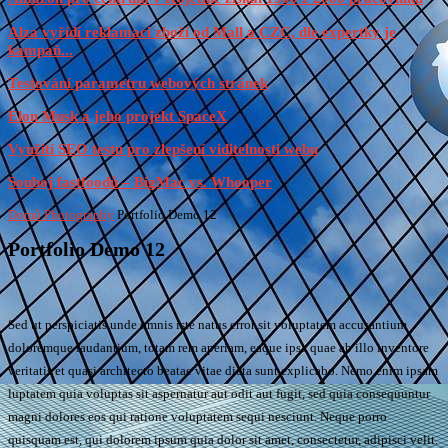
Alza vyřídí reklamaci zboží od Mall a CZC, dle expertky je
kampaň...
Testování parametru webových stránek
Elon Musk a jeho projekt SpaceX
Využití SEO testu pro zlepšení viditelnosti webu
Souboj fastfoodů – BigMac vs. Whooper
Domů
Photography
Portfolio Demo 12
Portfolio Demo 12
Sed ut perspiciatis unde omnis iste natus error sit voluptatem accusantium
doloremque laudantium, totam rem aperiam, eaque ipsa quae ab illo inventore
veritatis et quasi architecto beatae vitae dicta sunt explicabo. Nemo enim ipsam
luptatem quia voluptas sit aspernatur aut odit aut fugit, sed quia consequuntur
magni dolores eos qui ratione voluptatem sequi nesciunt. Neque porro
quisquam est, qui dolorem ipsum quia dolor sit amet, consectetur, adipisci velit.