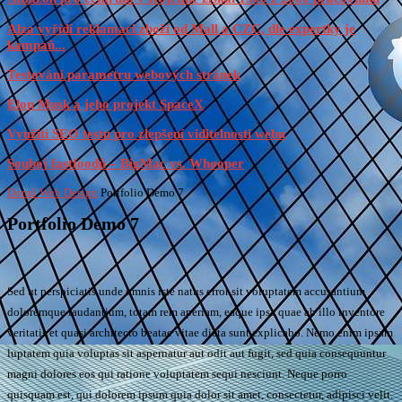
Alza vyřídí reklamaci zboží od Mall a CZC, dle expertky je
kampaň...
Testování parametru webových stránek
Elon Musk a jeho projekt SpaceX
Využití SEO testu pro zlepšení viditelnosti webu
Souboj fastfoodů – BigMac vs. Whooper
Domů
Web Design
Portfolio Demo 7
Portfolio Demo 7
Sed ut perspiciatis unde omnis iste natus error sit voluptatem accusantium
doloremque laudantium, totam rem aperiam, eaque ipsa quae ab illo inventore
veritatis et quasi architecto beatae vitae dicta sunt explicabo. Nemo enim ipsam
luptatem quia voluptas sit aspernatur aut odit aut fugit, sed quia consequuntur
magni dolores eos qui ratione voluptatem sequi nesciunt. Neque porro
quisquam est, qui dolorem ipsum quia dolor sit amet, consectetur, adipisci velit.