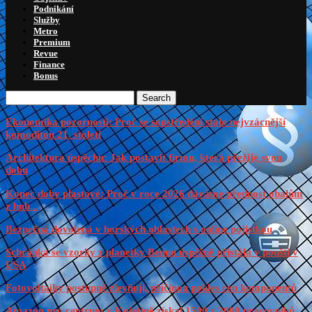
Podnikání
Služby
Metro
Premium
Revue
Finance
Bonus
Search
Ekonomika pozornosti: Proč se soustředění stalo nejvzácnější
komoditou 21. století
Architektura úspěchu: Jak postavit firmu, která přežije svou
dobu
Konec doby plastové: Proč v roce 2026 dáváme přednost obalům
z hub...
Bezpečná dovolená v horských oblastech s online pojistkou
Schránka se vzorky z planetky Bennu úspěšně přistála v poušti v
USA
Fotovoltaiky postupně zlevňují, příčinou pokles cen komponentů
Amazon pro centrum v Kojetíně získal 1500 z 2000 pracovníků