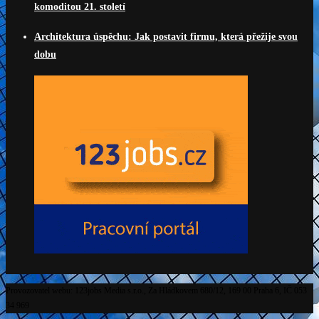
komoditou 21. století
Architektura úspěchu: Jak postavit firmu, která přežije svou
dobu
Provozovatel webu: 123jobs Media s.r.o., Za Hládkovem 680/12, 169 00 Praha 6, IČ 053
34 969