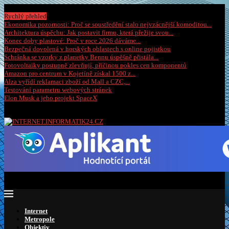
Sobota, 8 srpna 2026
Rychlý přehled
Ekonomika pozornosti: Proč se soustředění stalo nejvzácnější komoditou...
Architektura úspěchu: Jak postavit firmu, která přežije svou...
Konec doby plastové: Proč v roce 2026 dáváme...
Bezpečná dovolená v horských oblastech s online pojistkou
Schránka se vzorky z planetky Bennu úspěšně přistála...
Fotovoltaiky postupně zlevňují, příčinou pokles cen komponentů
Amazon pro centrum v Kojetíně získal 1500 z...
Alza vyřídí reklamaci zboží od Mall a CZC,...
Testování parametru webových stránek
Elon Musk a jeho projekt SpaceX
Internet
Metropole
Objektiv