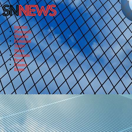
Internet
Metropole
Objektiv
Podnikání
Služby
Metro
Premium
Revue
Finance
Bonus