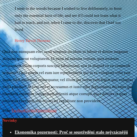
I went to the woods because I wished to live deliberately, to front
only the essential facts of life, and see if I could not learn what it
had to teach, and not, when I came to die, discover that I had not
lived.
Henry David Thoreau
Quia non numquam eius modi tempora incidunt ut labore et dolore magnam
aliquam quaerat voluptatem. Ut enim ad minima veniam, quis nostrum
rcitationem ullam corporis suscipit laboriosam, nisi ut aliquid ex ea commodi
sequatur? Quis autem vel eum iure reprehenderit qui in ea voluptate velit esse
quam nihil molestiae consequatur, vel illum qui lorem eum fugiat quo voluptas
nulla pariatur? At vero eos et accusamus et iusto odio dignissimos ducimus qui
blanditiis esentium voluptatum deleniti atque corrupti quos dolores et quas
molestias excepturi sint occaecati cupiditate non provident,
Share
Facebook
Twitter
Pinterest
Email
Novinky
Ekonomika pozornosti: Proč se soustředění stalo nejvzácnější