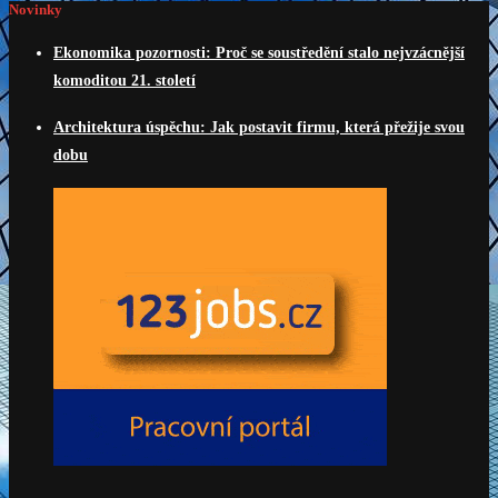
Novinky
Ekonomika pozornosti: Proč se soustředění stalo nejvzácnější
komoditou 21. století
Architektura úspěchu: Jak postavit firmu, která přežije svou
dobu